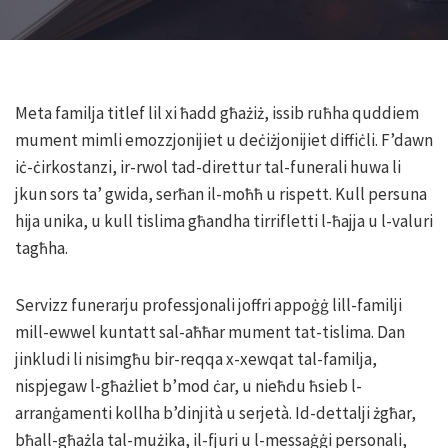
Meta familja titlef lil xi ħadd għażiż, issib ruħha quddiem
mument mimli emozzjonijiet u deċiżjonijiet diffiċli. F’dawn
iċ-ċirkostanzi, ir-rwol tad-direttur tal-funerali huwa li
jkun sors ta’ gwida, serħan il-moħħ u rispett. Kull persuna
hija unika, u kull tislima għandha tirrifletti l-ħajja u l-valuri
tagħha.
Servizz funerarju professjonali joffri appoġġ lill-familji
mill-ewwel kuntatt sal-aħħar mument tat-tislima. Dan
jinkludi li nisimgħu bir-reqqa x-xewqat tal-familja,
nispjegaw l-għażliet b’mod ċar, u nieħdu ħsieb l-
arranġamenti kollha b’dinjità u serjetà. Id-dettalji żgħar,
bħall-għażla tal-mużika, il-fjuri u l-messaġġi personali,