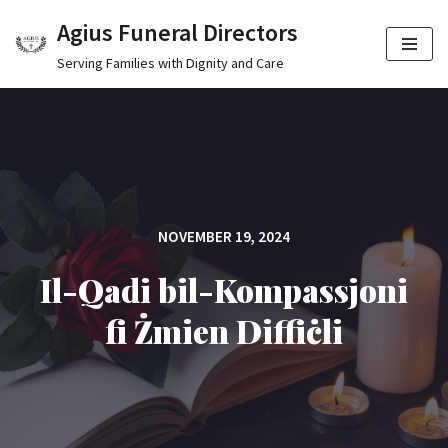
Agius Funeral Directors
Skip
Serving Families with Dignity and Care
to
content
NOVEMBER 19, 2024
Il-Qadi bil-Kompassjoni
fi Żmien Diffiċli