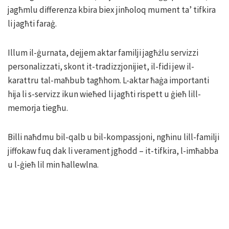
jagħmlu differenza kbira biex jinħoloq mument ta’ tifkira
li jagħti faraġ.
Illum il-ġurnata, dejjem aktar familji jagħżlu servizzi
personalizzati, skont it-tradizzjonijiet, il-fidi jew il-
karattru tal-maħbub tagħhom. L-aktar ħaġa importanti
hija li s-servizz ikun wieħed li jagħti rispett u ġieħ lill-
memorja tiegħu.
Billi naħdmu bil-qalb u bil-kompassjoni, ngħinu lill-familji
jiffokaw fuq dak li verament jgħodd – it-tifkira, l-imħabba
u l-ġieħ lil min ħallewlna.